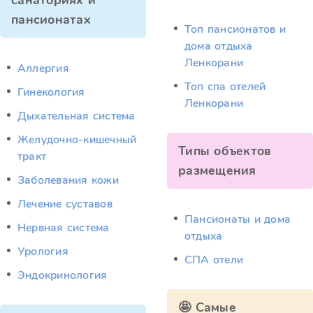
санаториях и
пансионатах
Топ пансионатов и
дома отдыха
Ленкорани
Аллергия
Топ спа отелей
Гинекология
Ленкорани
Дыхательная система
Желудочно-кишечный
Типы объектов
тракт
размещения
Заболевания кожи
Лечение суставов
Пансионаты и дома
Нервная система
отдыха
Урология
СПА отели
Эндокринология
🤩 Самые