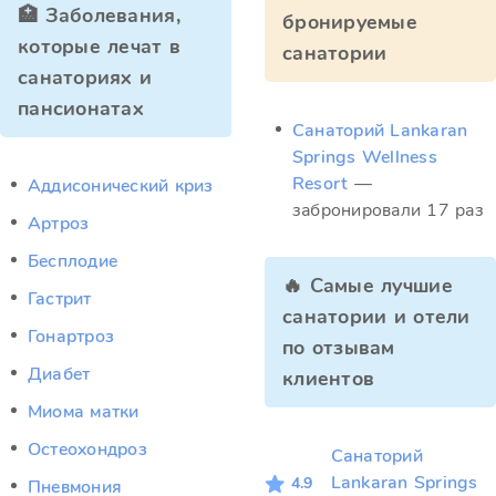
🏥 Заболевания,
бронируемые
которые лечат в
санатории
санаториях и
пансионатах
Санаторий Lankaran
Springs Wellness
Resort
—
Аддисонический криз
забронировали 17 раз
Артроз
Бесплодие
🔥 Самые лучшие
Гастрит
санатории и отели
Гонартроз
по отзывам
Диабет
клиентов
Миома матки
Остеохондроз
Санаторий
Lankaran Springs
4.9
Пневмония