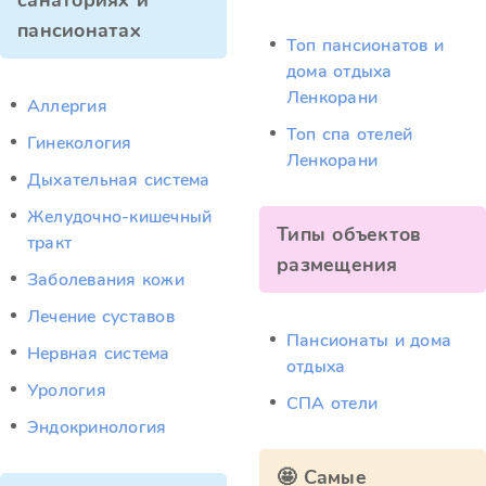
санаториях и
пансионатах
Топ пансионатов и
дома отдыха
Ленкорани
Аллергия
Топ спа отелей
Гинекология
Ленкорани
Дыхательная система
Желудочно-кишечный
Типы объектов
тракт
размещения
Заболевания кожи
Лечение суставов
Пансионаты и дома
Нервная система
отдыха
Урология
СПА отели
Эндокринология
🤩 Самые