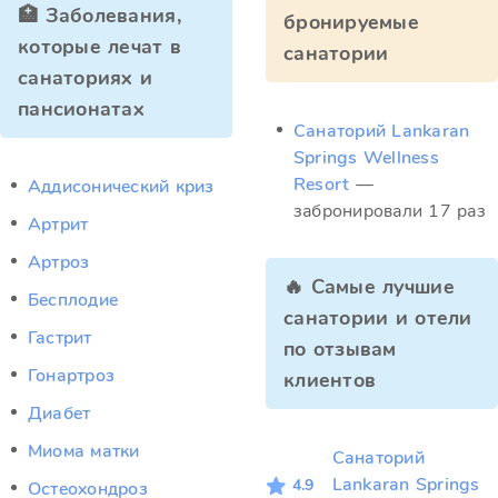
🏥 Заболевания,
бронируемые
которые лечат в
санатории
санаториях и
пансионатах
Санаторий Lankaran
Springs Wellness
Resort
—
Аддисонический криз
забронировали 17 раз
Артрит
Артроз
🔥 Самые лучшие
Бесплодие
санатории и отели
Гастрит
по отзывам
Гонартроз
клиентов
Диабет
Миома матки
Санаторий
Lankaran Springs
4.9
Остеохондроз