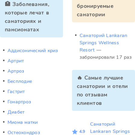
🏥 Заболевания,
бронируемые
которые лечат в
санатории
санаториях и
пансионатах
Санаторий Lankaran
Springs Wellness
Resort
—
Аддисонический криз
забронировали 17 раз
Артрит
Артроз
🔥 Самые лучшие
Бесплодие
санатории и отели
Гастрит
по отзывам
Гонартроз
клиентов
Диабет
Миома матки
Санаторий
Lankaran Springs
4.9
Остеохондроз