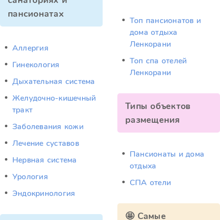
санаториях и
пансионатах
Топ пансионатов и
дома отдыха
Ленкорани
Аллергия
Топ спа отелей
Гинекология
Ленкорани
Дыхательная система
Желудочно-кишечный
Типы объектов
тракт
размещения
Заболевания кожи
Лечение суставов
Пансионаты и дома
Нервная система
отдыха
Урология
СПА отели
Эндокринология
🤩 Самые