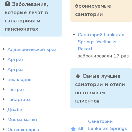
🏥 Заболевания,
бронируемые
которые лечат в
санатории
санаториях и
пансионатах
Санаторий Lankaran
Springs Wellness
Resort
—
Аддисонический криз
забронировали 17 раз
Артрит
Артроз
🔥 Самые лучшие
Бесплодие
санатории и отели
Гастрит
по отзывам
Гонартроз
клиентов
Диабет
Миома матки
Санаторий
Lankaran Springs
4.9
Остеохондроз