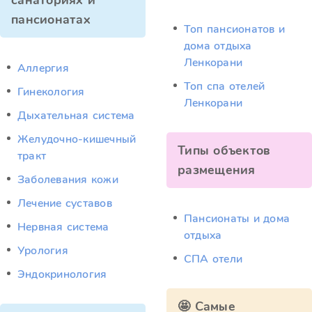
санаториях и
пансионатах
Топ пансионатов и
дома отдыха
Ленкорани
Аллергия
Топ спа отелей
Гинекология
Ленкорани
Дыхательная система
Желудочно-кишечный
Типы объектов
тракт
размещения
Заболевания кожи
Лечение суставов
Пансионаты и дома
Нервная система
отдыха
Урология
СПА отели
Эндокринология
🤩 Самые