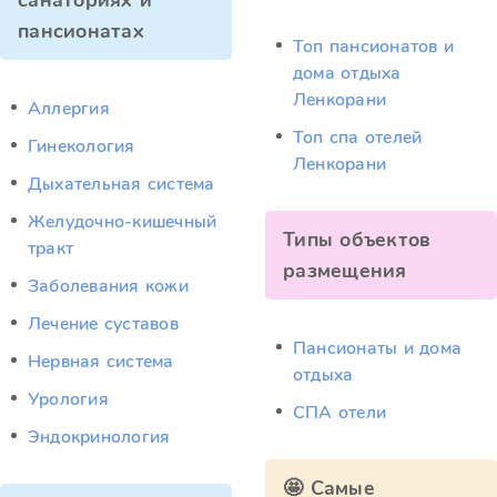
санаториях и
пансионатах
Топ пансионатов и
дома отдыха
Ленкорани
Аллергия
Топ спа отелей
Гинекология
Ленкорани
Дыхательная система
Желудочно-кишечный
Типы объектов
тракт
размещения
Заболевания кожи
Лечение суставов
Пансионаты и дома
Нервная система
отдыха
Урология
СПА отели
Эндокринология
🤩 Самые