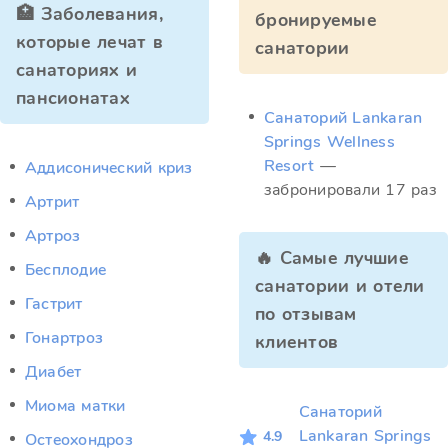
🏥 Заболевания,
бронируемые
которые лечат в
санатории
санаториях и
пансионатах
Санаторий Lankaran
Springs Wellness
Resort
—
Аддисонический криз
забронировали 17 раз
Артрит
Артроз
🔥 Самые лучшие
Бесплодие
санатории и отели
Гастрит
по отзывам
Гонартроз
клиентов
Диабет
Миома матки
Санаторий
Lankaran Springs
4.9
Остеохондроз