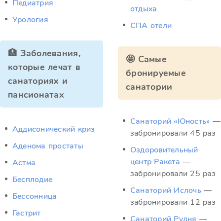
Педиатрия
отдыха
Урология
СПА отели
🏥 Заболевания,
🤩 Самые
которые лечат в
бронируемые
санаториях и
санатории
пансионатах
Санаторий «Юность»
—
Аддисонический криз
забронировали 45 раз
Аденома простаты
Оздоровительный
центр Ракета
—
Астма
забронировали 25 раз
Бесплодие
Санаторий Ислочь
—
Бессонница
забронировали 12 раз
Гастрит
Санаторий Рудня
—