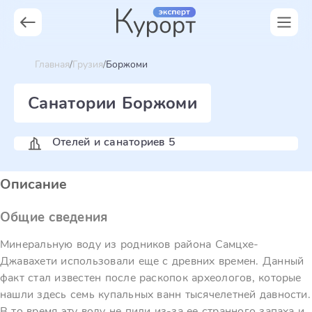
Главная
Грузия
Боржоми
Санатории Боржоми
Отелей и санаториев 5
Описание
Общие сведения
Минеральную воду из родников района Самцхе-
Джавахети использовали еще с древних времен. Данный
факт стал известен после раскопок археологов, которые
нашли здесь семь купальных ванн тысячелетней давности.
В то время эту воду не пили из-за ее странного запаха и