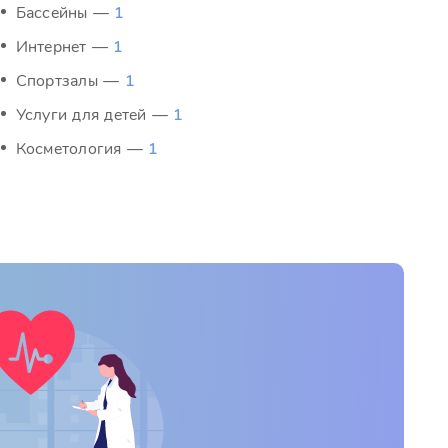
Бассейны —
1
Интернет —
1
Спортзалы —
1
Услуги для детей —
1
Косметология —
1