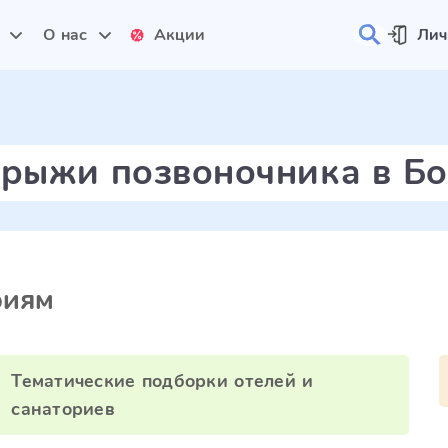
и
О нас
Акции
Лич
грыжи позвоночника в Б
риям
Тематические подборки отелей и
санаториев