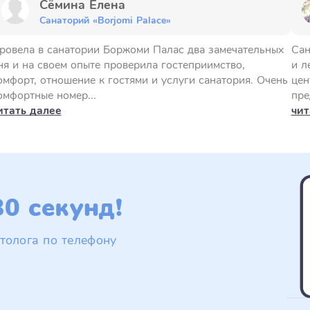
Сёмина Елена
Санаторий «Borjomi Palace»
ровела в санатории Боржоми Палас два замечательных
Сан
ня и на своем опыте проверила гостеприимство,
и л
омфорт, отношение к гостями и услуги санатория. Очень
цен
омфортные номер...
пре
итать далее
чит
0 секунд!
толога по телефону