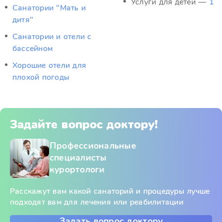
Услуги для детей —
1
Санатории "Мать и
дитя"
Санатории и отели с
бассейном
Хорошие отели для
плохой погоды
Задайте вопрос доктору!
Профессиональные
специалисты
курортологи
Расскажут вам какой санаторий и процедуры лучше
подходят вам для лечения или реабилитации
Задать вопрос доктору