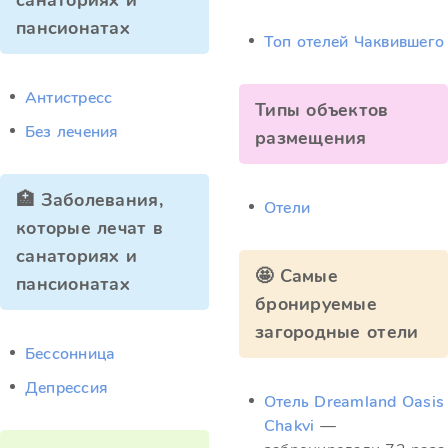
санаториях и
пансионатах
Топ отелей Чаквившего
Антистресс
Типы объектов
Без лечения
размещения
🏥 Заболевания,
Отели
которые лечат в
санаториях и
🤩 Самые
пансионатах
бронируемые
загородные отели
Бессонница
Депрессия
Отель Dreamland Oasis
Chakvi
—