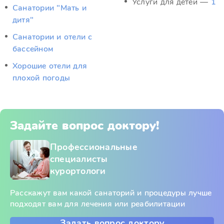
Услуги для детей —
1
Санатории "Мать и
дитя"
Санатории и отели с
бассейном
Хорошие отели для
плохой погоды
Задайте вопрос доктору!
Профессиональные
специалисты
курортологи
Расскажут вам какой санаторий и процедуры лучше
подходят вам для лечения или реабилитации
Задать вопрос доктору