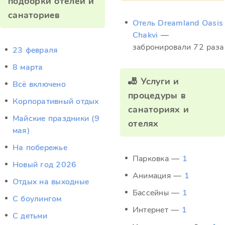
подборки отелей и
санаториев
Отель Dreamland Oasis
Chakvi
—
забронировали 72 раза
23 февраля
8 марта
🎳 Услуги и
Всё включено
процедуры в
Корпоративный отдых
санаториях и
Майские праздники (9
отелях
мая)
На побережье
Парковка —
1
Новый год 2026
Анимация —
1
Отдых на выходные
Бассейны —
1
С боулингом
Интернет —
1
С детьми