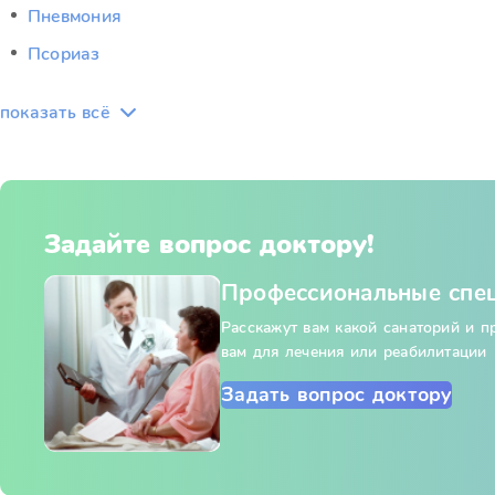
Пневмония
Псориаз
показать всё
Задайте вопрос доктору!
Профессиональные спе
Расскажут вам какой санаторий и 
вам для лечения или реабилитации
Задать вопрос доктору