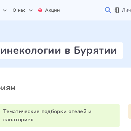
и
О нас
Акции
Лич
гинекологии в Бурятии
риям
Тематические подборки отелей и
санаториев