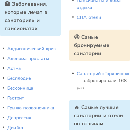
Пансионаты и дома
🏥 Заболевания,
отдыха
которые лечат в
СПА отели
санаториях и
пансионатах
🤩 Самые
бронируемые
Аддисонический криз
санатории
Аденома простаты
Астма
Санаторий «Горячинск»
Бесплодие
— забронировали 168
раз
Бессонница
Гастрит
🔥 Самые лучшие
Грыжа позвоночника
санатории и отели
Депрессия
по отзывам
Диабет