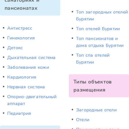
санаториях и
пансионатах
Топ загородных отелей
Бурятии
Антистресс
Топ отелей Бурятии
Гинекология
Топ пансионатов и
дома отдыха Бурятии
Детокс
Топ спа отелей
Дыхательная система
Бурятии
Заболевания кожи
Кардиология
Типы объектов
Нервная система
размещения
Опорно-двигательный
аппарат
Загородные отели
Педиатрия
Отели