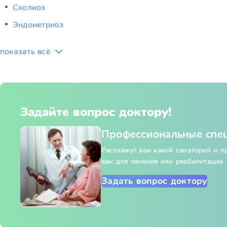
Сколиоз
Эндометриоз
показать всё
Задайте вопрос доктору!
Профессиональные спе
Расскажут вам какой санаторий и 
вам для лечения или реабилитации
Задать вопрос доктору