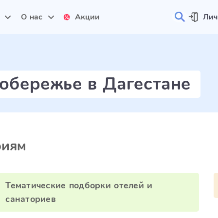
и
О нас
Акции
Лич
побережье в Дагестане
риям
Тематические подборки отелей и
санаториев