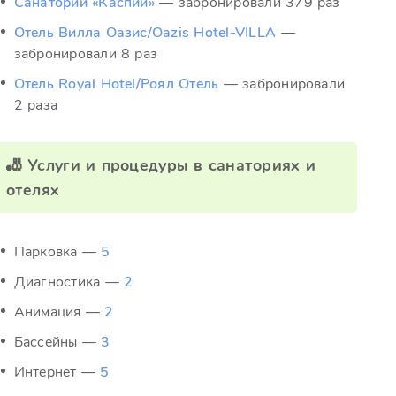
Санаторий «Каспий»
— забронировали 379 раз
Отель Вилла Оазис/Oazis Hotel-VILLA
—
забронировали 8 раз
Отель Royal Hotel/Роял Отель
— забронировали
2 раза
🎳 Услуги и процедуры в санаториях и
отелях
Парковка —
5
Диагностика —
2
Анимация —
2
Бассейны —
3
Интернет —
5