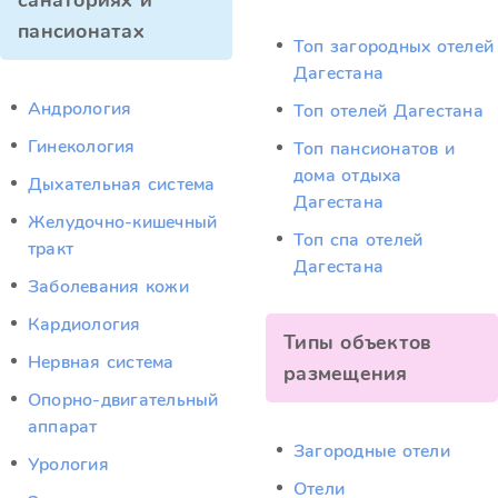
санаториях и
пансионатах
Топ загородных отелей
Дагестана
Андрология
Топ отелей Дагестана
Гинекология
Топ пансионатов и
дома отдыха
Дыхательная система
Дагестана
Желудочно-кишечный
Топ спа отелей
тракт
Дагестана
Заболевания кожи
Кардиология
Типы объектов
Нервная система
размещения
Опорно-двигательный
аппарат
Загородные отели
Урология
Отели