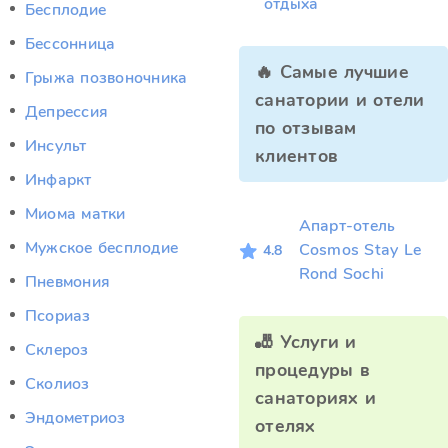
отдыха
Бесплодие
Бессонница
🔥 Самые лучшие
Грыжа позвоночника
санатории и отели
Депрессия
по отзывам
Инсульт
клиентов
Инфаркт
Миома матки
Апарт-отель
Мужское бесплодие
Cosmos Stay Le
4.8
Rond Sochi
Пневмония
Псориаз
🎳 Услуги и
Склероз
процедуры в
Сколиоз
санаториях и
Эндометриоз
отелях