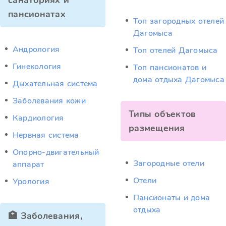
санаториях и
пансионатах
Топ загородных отелей
Дагомыса
Андрология
Топ отелей Дагомыса
Гинекология
Топ пансионатов и
дома отдыха Дагомыса
Дыхательная система
Заболевания кожи
Типы объектов
Кардиология
размещения
Нервная система
Опорно-двигательный
Загородные отели
аппарат
Отели
Урология
Пансионаты и дома
отдыха
🏥 Заболевания,