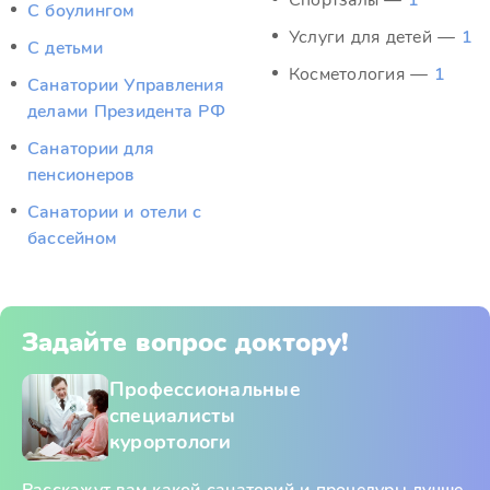
Спортзалы —
1
С боулингом
Услуги для детей —
1
С детьми
Косметология —
1
Санатории Управления
делами Президента РФ
Санатории для
пенсионеров
Санатории и отели с
бассейном
Задайте вопрос доктору!
Профессиональные
специалисты
курортологи