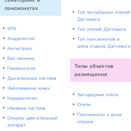
санаториях и
пансионатах
Топ загородных отелей
Дагомыса
SPA
Топ отелей Дагомыса
Андрология
Топ пансионатов и
дома отдыха Дагомыса
Антистресс
Без лечения
Типы объектов
Гинекология
размещения
Дыхательная система
Заболевания кожи
Загородные отели
Кардиология
Отели
Нервная система
Пансионаты и дома
Опорно-двигательный
отдыха
аппарат