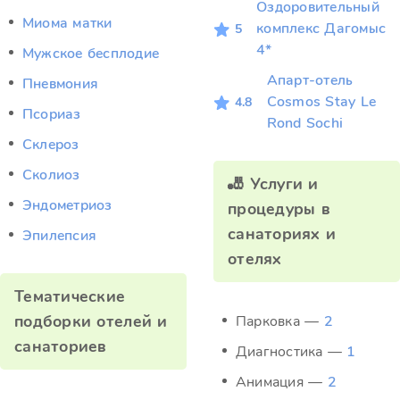
Оздоровительный
Миома матки
комплекс Дагомыс
5
4*
Мужское бесплодие
Апарт-отель
Пневмония
Cosmos Stay Le
4.8
Псориаз
Rond Sochi
Склероз
Сколиоз
🎳 Услуги и
Эндометриоз
процедуры в
санаториях и
Эпилепсия
отелях
Тематические
подборки отелей и
Парковка —
2
санаториев
Диагностика —
1
Анимация —
2