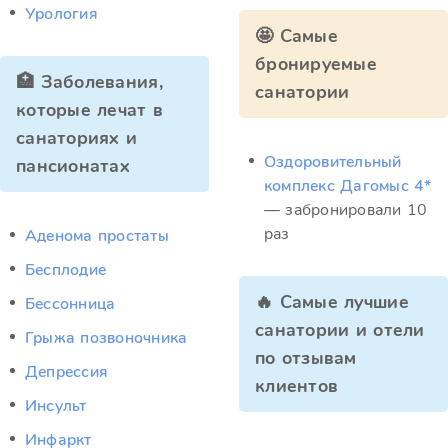
Урология
🤩 Самые
бронируемые
🏥 Заболевания,
санатории
которые лечат в
санаториях и
Оздоровительный
пансионатах
комплекс Дагомыс 4*
— забронировали 10
раз
Аденома простаты
Бесплодие
🔥 Самые лучшие
Бессонница
санатории и отели
Грыжа позвоночника
по отзывам
Депрессия
клиентов
Инсульт
Инфаркт