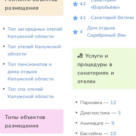
Санаторий
4.2
«Воробьёво»
размещения
Санаторий Вятичи
4.1
Дом отдыха
Топ загородных отелей
4
Серебряный Век
Калужской области
Топ отелей Калужской
области
🎳 Услуги и
процедуры в
Топ пансионатов и
дома отдыха
санаториях и
Калужской области
отелях
Топ спа отелей
Калужской области
Парковка —
12
Диагностика —
3
Типы объектов
Анимация —
9
размещения
Бассейны —
10