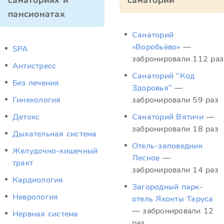
санаториях и
санатории
пансионатах
Санаторий
«Воробьёво»
—
SPA
забронировали 112 раз
Антистресс
Санаторий "Код
Без лечения
Здоровья"
—
Гинекология
забронировали 59 раз
Детокс
Санаторий Вятичи
—
забронировали 18 раз
Дыхательная система
Отель-заповедник
Желудочно-кишечный
Лесное
—
тракт
забронировали 14 раз
Кардиология
Загородный парк-
Неврология
отель Яхонты Таруса
— забронировали 12
Нервная система
раз