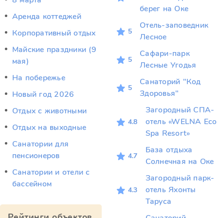
8 марта
берег на Оке
Аренда коттеджей
Отель-заповедник
5
Корпоративный отдых
Лесное
Майские праздники (9
Сафари-парк
5
мая)
Лесные Угодья
На побережье
Санаторий "Код
5
Здоровья"
Новый год 2026
Загородный СПА-
Отдых c животными
отель «WELNA Eco
4.8
Отдых на выходные
Spa Resort»
Санатории для
База отдыха
пенсионеров
4.7
Солнечная на Оке
Санатории и отели с
Загородный парк-
бассейном
отель Яхонты
4.3
Таруса
Рейтинги объектов