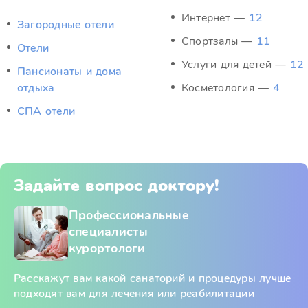
Интернет —
12
Загородные отели
Спортзалы —
11
Отели
Услуги для детей —
12
Пансионаты и дома
отдыха
Косметология —
4
СПА отели
Задайте вопрос доктору!
Профессиональные
специалисты
курортологи
Расскажут вам какой санаторий и процедуры лучше
подходят вам для лечения или реабилитации