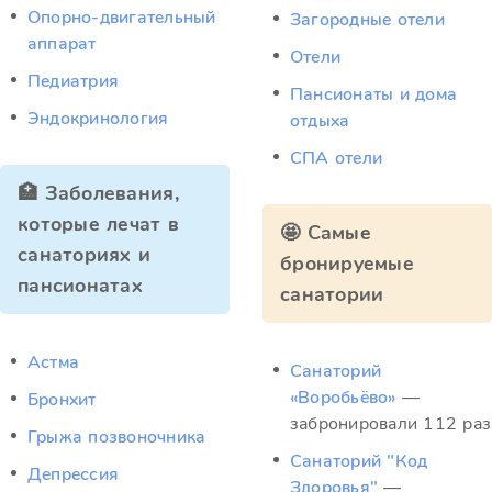
Опорно-двигательный
Загородные отели
аппарат
Отели
Педиатрия
Пансионаты и дома
Эндокринология
отдыха
СПА отели
🏥 Заболевания,
которые лечат в
🤩 Самые
санаториях и
бронируемые
пансионатах
санатории
Астма
Санаторий
«Воробьёво»
—
Бронхит
забронировали 112 раз
Грыжа позвоночника
Санаторий "Код
Депрессия
Здоровья"
—