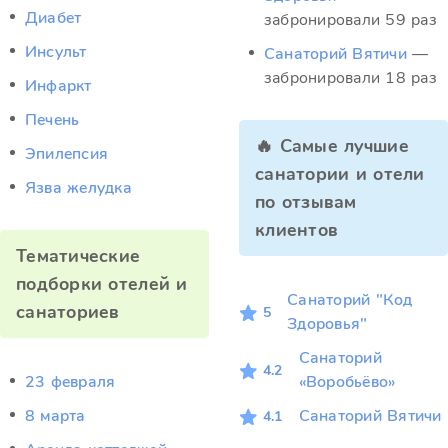
Диабет
забронировали 59 раз
Инсульт
Санаторий Вятичи
—
забронировали 18 раз
Инфаркт
Печень
🔥 Самые лучшие
Эпилепсия
санатории и отели
Язва желудка
по отзывам
клиентов
Тематические
подборки отелей и
Санаторий "Код
санаториев
5
Здоровья"
Санаторий
4.2
23 февраля
«Воробьёво»
8 марта
Санаторий Вятичи
4.1