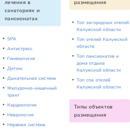
лечения в
размещения
санаториях и
пансионатах
Топ загородных отелей
Калужской области
SPA
Топ отелей Калужской
области
Антистресс
Топ пансионатов и
Гинекология
дома отдыха
Детокс
Калужской области
Дыхательная система
Топ спа отелей
Калужской области
Желудочно-кишечный
тракт
Кардиология
Типы объектов
размещения
Неврология
Нервная система