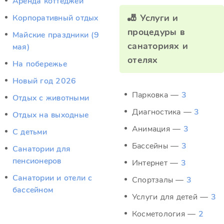
Аренда коттеджей
🎳 Услуги и
Корпоративный отдых
процедуры в
Майские праздники (9
санаториях и
мая)
отелях
На побережье
Новый год 2026
Парковка —
3
Отдых c животными
Диагностика —
3
Отдых на выходные
Анимация —
3
С детьми
Бассейны —
3
Санатории для
пенсионеров
Интернет —
3
Санатории и отели с
Спортзалы —
3
бассейном
Услуги для детей —
3
Косметология —
2