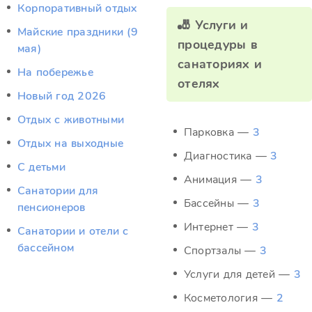
Корпоративный отдых
🎳 Услуги и
Майские праздники (9
процедуры в
мая)
санаториях и
На побережье
отелях
Новый год 2026
Отдых c животными
Парковка —
3
Отдых на выходные
Диагностика —
3
С детьми
Анимация —
3
Санатории для
Бассейны —
3
пенсионеров
Интернет —
3
Санатории и отели с
бассейном
Спортзалы —
3
Услуги для детей —
3
Косметология —
2