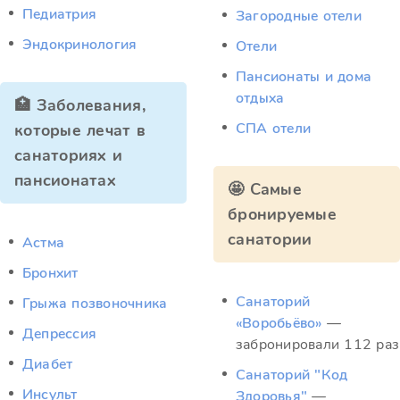
Педиатрия
Загородные отели
Эндокринология
Отели
Пансионаты и дома
отдыха
🏥 Заболевания,
СПА отели
которые лечат в
санаториях и
пансионатах
🤩 Самые
бронируемые
санатории
Астма
Бронхит
Санаторий
Грыжа позвоночника
«Воробьёво»
—
Депрессия
забронировали 112 раз
Диабет
Санаторий "Код
Инсульт
Здоровья"
—