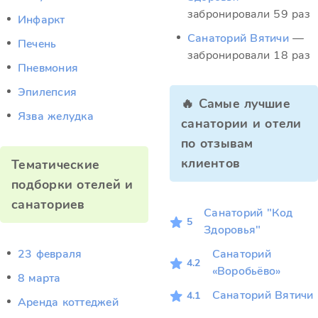
забронировали 59 раз
Инфаркт
Санаторий Вятичи
—
Печень
забронировали 18 раз
Пневмония
Эпилепсия
🔥 Самые лучшие
Язва желудка
санатории и отели
по отзывам
клиентов
Тематические
подборки отелей и
санаториев
Санаторий "Код
5
Здоровья"
23 февраля
Санаторий
4.2
«Воробьёво»
8 марта
Санаторий Вятичи
4.1
Аренда коттеджей