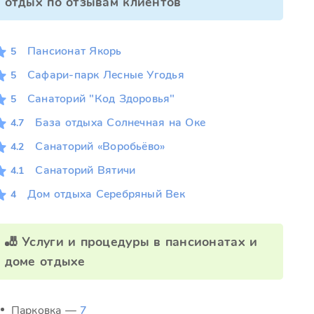
отдых по отзывам клиентов
Пансионат Якорь
5
Сафари-парк Лесные Угодья
5
Санаторий "Код Здоровья"
5
База отдыха Солнечная на Оке
4.7
Санаторий «Воробьёво»
4.2
Санаторий Вятичи
4.1
Дом отдыха Серебряный Век
4
🎳 Услуги и процедуры в пансионатах и
доме отдыхе
Парковка —
7