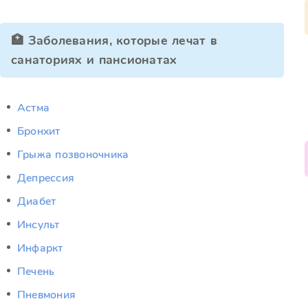
🏥 Заболевания, которые лечат в
санаториях и пансионатах
Астма
Бронхит
Грыжа позвоночника
Депрессия
Диабет
Инсульт
Инфаркт
Печень
Пневмония