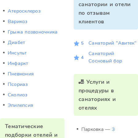
санатории и отели
Атеросклероз
по отзывам
клиентов
Варикоз
Грыжа позвоночника
Диабет
Санаторий "Авитек"
5
Инсульт
Санаторий
4
Сосновый бор
Инфаркт
Пневмония
🎳 Услуги и
Псориаз
процедуры в
Сколиоз
санаториях и
Эпилепсия
отелях
Тематические
Парковка —
3
подборки отелей и