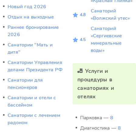
«Красная глинка»
Новый год 2026
Санаторий
4.8
Отдых на выходные
«Волжский утес»
Раннее бронирование
Санаторий
2026
«Сергиевские
4.5
минеральные
Санатории "Мать и
воды»
дитя"
Санатории Управления
делами Президента РФ
🎳 Услуги и
процедуры в
Санатории для
пенсионеров
санаториях и
отелях
Санатории и отели с
бассейном
Санатории с лечением
Парковка —
8
радоном
Диагностика —
8