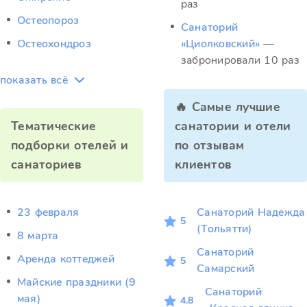
раз
Остеопороз
Санаторий
Остеохондроз
«Циолковский»
—
забронировали 10 раз
показать всё
🔥 Самые лучшие
Тематические
санатории и отели
подборки отелей и
по отзывам
санаториев
клиентов
23 февраля
Санаторий Надежда
5
(Тольятти)
8 марта
Санаторий
Аренда коттеджей
5
Самарский
Майские праздники (9
Санаторий
мая)
4.8