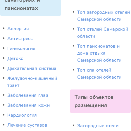
санаториях и
пансионатах
Топ загородных отелей
Самарской области
Аллергия
Топ отелей Самарской
области
Антистресс
Топ пансионатов и
Гинекология
дома отдыха
Детокс
Самарской области
Дыхательная система
Топ спа отелей
Самарской области
Желудочно-кишечный
тракт
Заболевания глаз
Типы объектов
размещения
Заболевания кожи
Кардиология
Лечение суставов
Загородные отели