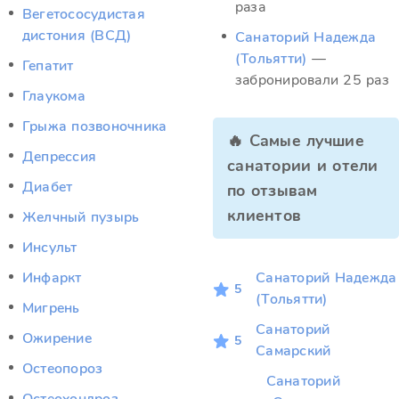
раза
Вегетососудистая
дистония (ВСД)
Санаторий Надежда
(Тольятти)
—
Гепатит
забронировали 25 раз
Глаукома
Грыжа позвоночника
🔥 Самые лучшие
Депрессия
санатории и отели
Диабет
по отзывам
клиентов
Желчный пузырь
Инсульт
Инфаркт
Санаторий Надежда
5
(Тольятти)
Мигрень
Санаторий
Ожирение
5
Самарский
Остеопороз
Санаторий