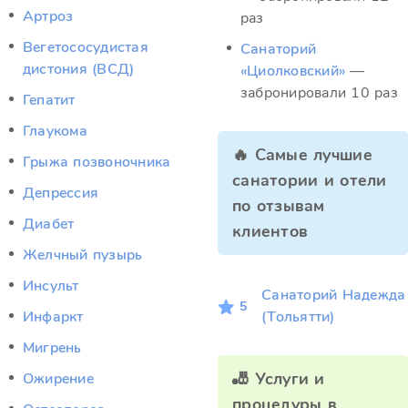
Артроз
раз
Вегетососудистая
Санаторий
дистония (ВСД)
«Циолковский»
—
забронировали 10 раз
Гепатит
Глаукома
🔥 Самые лучшие
Грыжа позвоночника
санатории и отели
Депрессия
по отзывам
Диабет
клиентов
Желчный пузырь
Инсульт
Санаторий Надежда
5
Инфаркт
(Тольятти)
Мигрень
🎳 Услуги и
Ожирение
процедуры в