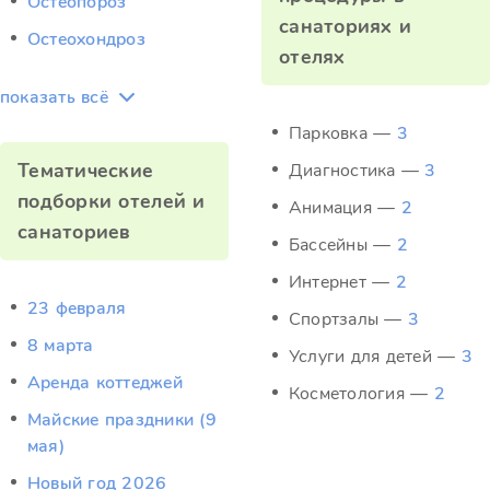
Остеопороз
санаториях и
Остеохондроз
отелях
показать всё
Парковка —
3
Тематические
Диагностика —
3
подборки отелей и
Анимация —
2
санаториев
Бассейны —
2
Интернет —
2
23 февраля
Спортзалы —
3
8 марта
Услуги для детей —
3
Аренда коттеджей
Косметология —
2
Майские праздники (9
мая)
Новый год 2026