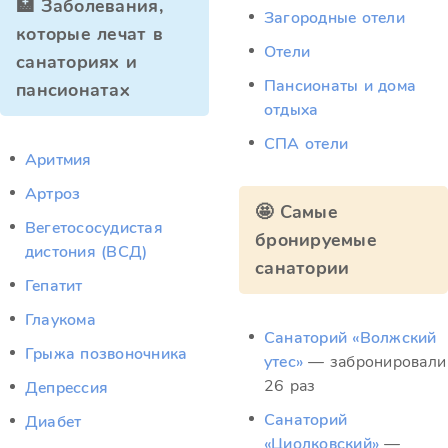
🏥 Заболевания,
Загородные отели
которые лечат в
Отели
санаториях и
Пансионаты и дома
пансионатах
отдыха
СПА отели
Аритмия
Артроз
🤩 Самые
Вегетососудистая
бронируемые
дистония (ВСД)
санатории
Гепатит
Глаукома
Санаторий «Волжский
Грыжа позвоночника
утес»
— забронировали
26 раз
Депрессия
Санаторий
Диабет
«Циолковский»
—