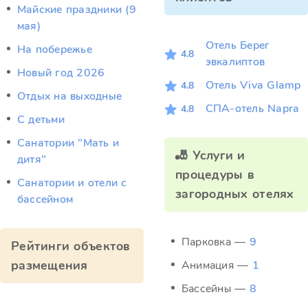
Майские праздники (9
мая)
Отель Берег
На побережье
4.8
эвкалиптов
Новый год 2026
Отель Viva Glamp
4.8
Отдых на выходные
СПА-отель Napra
4.8
С детьми
Санатории "Мать и
🎳 Услуги и
дитя"
процедуры в
Санатории и отели с
загородных отелях
бассейном
Парковка —
9
Рейтинги объектов
размещения
Анимация —
1
Бассейны —
8