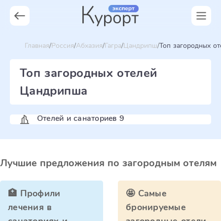
Главная
Россия
Абхазия
Гагра
Цандрипш
Топ загородных от
Топ загородных отелей
Цандрипша
Отелей и санаториев 9
Лучшие предложения по загородным отелям
🏥 Профили
🤩 Самые
лечения в
бронируемые