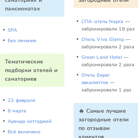
санаториях и
загородные отели
пансионатах
СПА-отель Napra
—
забронировали 18 раз
SPA
Отель Viva Glamp
—
Без лечения
забронировали 2 раза
Green Land Hotel
—
Тематические
забронировали 2 раза
подборки отелей и
Отель Берег
санаториев
эвкалиптов
—
забронировали 1 раз
23 февраля
🔥 Самые лучшие
8 марта
загородные отели
Аренда коттеджей
по отзывам
Всё включено
клиентов