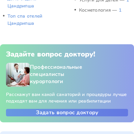
Услуги для детей —
1
Цандрипша
Косметология —
1
Топ спа отелей
Цандрипша
Задайте вопрос доктору!
Профессиональные
специалисты
курортологи
Расскажут вам какой санаторий и процедуры лучше
подходят вам для лечения или реабилитации
Задать вопрос доктору