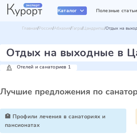
Каталог
Полезные стать
Главная
Россия
Абхазия
Гагра
Цандрипш
Отдых на выхо
Отдых на выходные в 
Отелей и санаториев 1
Лучшие предложения по санато
🏥 Профили лечения в санаториях и
пансионатах