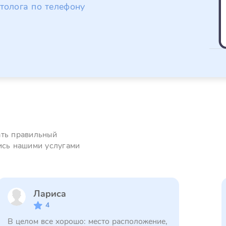
толога по телефону
ать правильный
ись нашими услугами
Лариса
4
В целом все хорошо: место расположение,