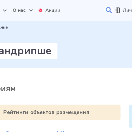
и
О нас
Акции
Лич
дные
Цандрипше
риям
Рейтинги объектов размещения