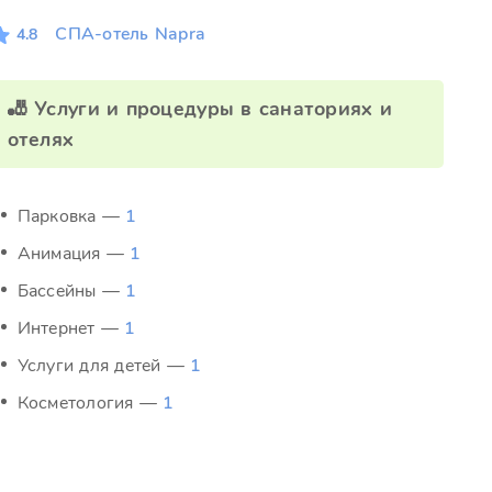
СПА-отель Napra
4.8
🎳 Услуги и процедуры в санаториях и
отелях
Парковка —
1
Анимация —
1
Бассейны —
1
Интернет —
1
Услуги для детей —
1
Косметология —
1