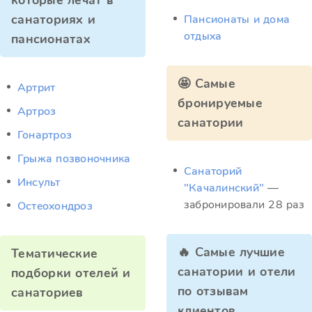
которые лечат в
санаториях и
Пансионаты и дома
отдыха
пансионатах
🤩 Самые
Артрит
бронируемые
Артроз
санатории
Гонартроз
Грыжа позвоночника
Санаторий
Инсульт
"Качалинский"
—
забронировали 28 раз
Остеохондроз
🔥 Самые лучшие
Тематические
санатории и отели
подборки отелей и
по отзывам
санаториев
клиентов