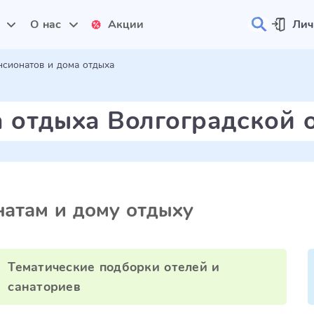
и
О нас
Акции
Лич
нсионатов и дома отдыха
а отдыха Волгоградской 
атам и дому отдыху
Тематические подборки отелей и
санаториев