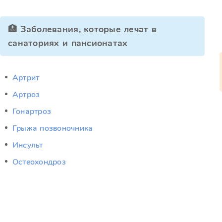
🏥 Заболевания, которые лечат в
санаториях и пансионатах
Артрит
Артроз
Гонартроз
Грыжа позвоночника
Инсульт
Остеохондроз