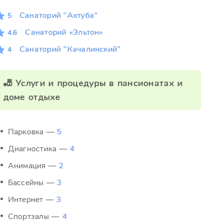
Санаторий "Ахтуба"
5
Санаторий «Эльтон»
4.6
Санаторий "Качалинский"
4
🎳 Услуги и процедуры в пансионатах и
доме отдыхе
Парковка —
5
Диагностика —
4
Анимация —
2
Бассейны —
3
Интернет —
3
Спортзалы —
4