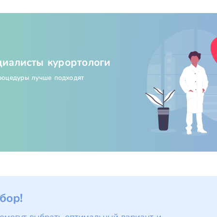
циалисты курортологи
процедуры лучше подходят
бор!