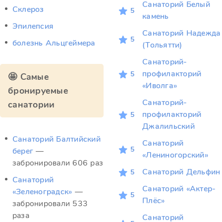
Санаторий Белый
Склероз
5
камень
Эпилепсия
Санаторий Надежда
5
болезнь Альцгеймера
(Тольятти)
Санаторий-
профилакторий
5
🤩 Самые
«Иволга»
бронируемые
Санаторий-
санатории
профилакторий
5
Джалильский
Санаторий Балтийский
Санаторий
5
берег
—
«Лениногорский»
забронировали 606 раз
Санаторий Дельфин
5
Санаторий
Санаторий «Актер-
«Зеленоградск»
—
5
Плёс»
забронировали 533
раза
Санаторий