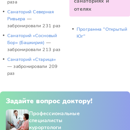
санаториях и
раза
отелях
Санаторий Северная
Ривьера
—
забронировали 231 раз
Программа "Открытый
Санаторий «Сосновый
Юг"
Бор» (Башкирия)
—
забронировали 213 раз
Санаторий «Старица»
— забронировали 209
раз
Задайте вопрос доктору!
Профессиональные
специалисты
курортологи