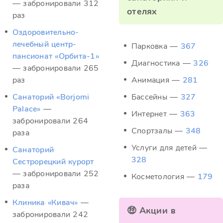
— забронировали 312
отелях
раз
Оздоровительно-
лечебный центр-
Парковка —
367
пансионат «Орбита-1»
Диагностика —
326
— забронировали 265
раз
Анимация —
281
Санаторий «Borjomi
Бассейны —
327
Palace»
—
Интернет —
363
забронировали 264
Спортзалы —
348
раза
Услуги для детей —
Санаторий
328
Сестрорецкий курорт
— забронировали 252
Косметология —
179
раза
Клиника «Кивач»
—
🤑 Акции в
забронировали 242