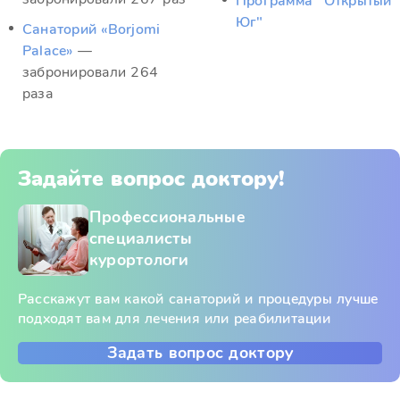
Программа "Открытый
Юг"
Санаторий «Borjomi
Palace»
—
забронировали 264
раза
Задайте вопрос доктору!
Профессиональные
специалисты
курортологи
Расскажут вам какой санаторий и процедуры лучше
подходят вам для лечения или реабилитации
Задать вопрос доктору