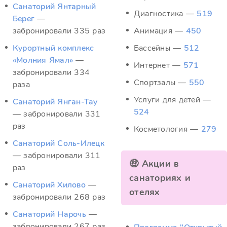
Санаторий Янтарный
Диагностика —
519
Берег
—
забронировали 335 раз
Анимация —
450
Курортный комплекс
Бассейны —
512
«Молния Ямал»
—
Интернет —
571
забронировали 334
Спортзалы —
550
раза
Услуги для детей —
Санаторий Янган-Тау
524
— забронировали 331
раз
Косметология —
279
Санаторий Соль-Илецк
— забронировали 311
🤑 Акции в
раз
санаториях и
Санаторий Хилово
—
отелях
забронировали 268 раз
Санаторий Нарочь
—
забронировали 267 раз