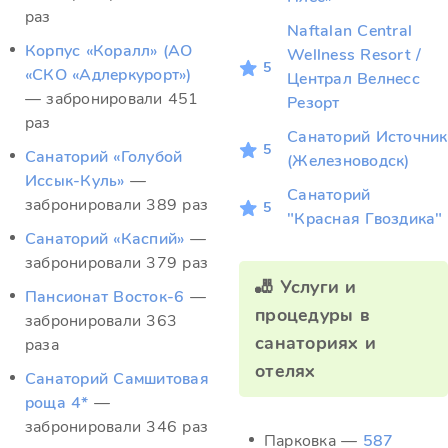
раз
Naftalan Central
Корпус «Коралл» (АО
Wellness Resort /
5
«СКО «Адлеркурорт»)
Централ Велнесс
— забронировали 451
Резорт
раз
Санаторий Источник
5
Санаторий «Голубой
(Железноводск)
Иссык-Куль»
—
Санаторий
забронировали 389 раз
5
"Красная Гвоздика"
Санаторий «Каспий»
—
забронировали 379 раз
🎳 Услуги и
Пансионат Восток-6
—
процедуры в
забронировали 363
санаториях и
раза
отелях
Санаторий Самшитовая
роща 4*
—
забронировали 346 раз
Парковка —
587