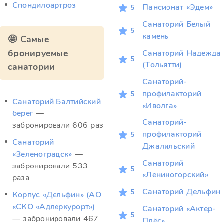
Спондилоартроз
Пансионат «Эдем»
5
Санаторий Белый
5
камень
🤩 Самые
бронируемые
Санаторий Надежда
5
(Тольятти)
санатории
Санаторий-
профилакторий
5
Санаторий Балтийский
«Иволга»
берег
—
Санаторий-
забронировали 606 раз
профилакторий
5
Санаторий
Джалильский
«Зеленоградск»
—
Санаторий
забронировали 533
5
«Лениногорский»
раза
Санаторий Дельфин
5
Корпус «Дельфин» (АО
«СКО «Адлеркурорт»)
Санаторий «Актер-
5
— забронировали 467
Плёс»