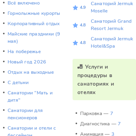
Всё включено
Санаторий Jermuk
4.9
Moselle
Горнолыжные курорты
Санаторий Grand
Корпоративный отдых
4.8
Resort Jermuk
Майские праздники (9
Санаторий Jermuk
мая)
4.8
Hotel&Spa
На побережье
Новый год 2026
🎳 Услуги и
Отдых на выходные
процедуры в
С детьми
санаториях и
отелях
Санатории "Мать и
дитя"
Санатории для
Парковка —
7
пенсионеров
Диагностика —
7
Санатории и отели с
Анимация —
3
бассейном