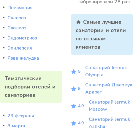
забронировали 28 раз
Пневмония
Склероз
🔥 Самые лучшие
Сколиоз
санатории и отели
Эндометриоз
по отзывам
клиентов
Эпилепсия
Язва желудка
Санаторий Jermuk
5
Olympia
Тематические
Санаторий Джермук
подборки отелей и
5
Арарат
санаториев
Санаторий Jermuk
4.9
Moscow
23 февраля
Санаторий Jermuk
4.9
8 марта
Ashkhar