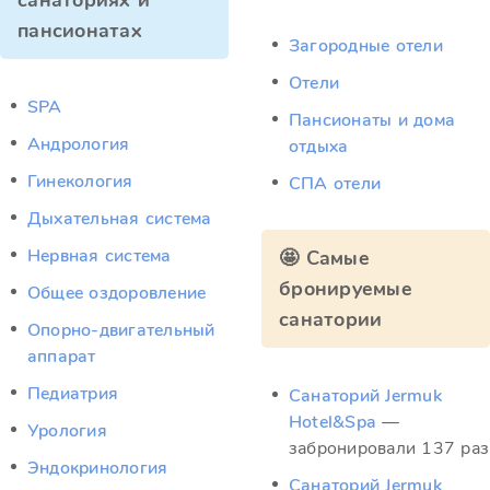
санаториях и
пансионатах
Загородные отели
Отели
SPA
Пансионаты и дома
Андрология
отдыха
Гинекология
СПА отели
Дыхательная система
Нервная система
🤩 Самые
бронируемые
Общее оздоровление
санатории
Опорно-двигательный
аппарат
Педиатрия
Санаторий Jermuk
Hotel&Spa
—
Урология
забронировали 137 раз
Эндокринология
Санаторий Jermuk