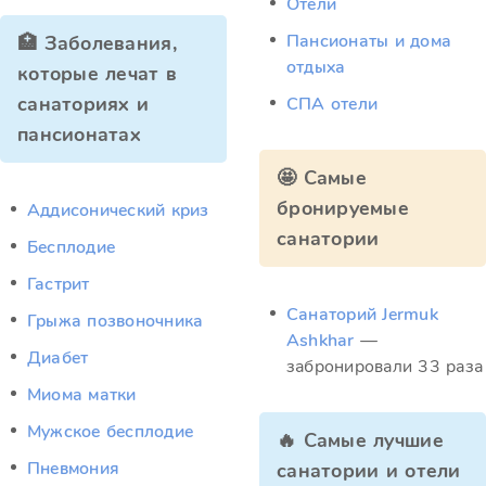
Отели
Пансионаты и дома
🏥 Заболевания,
отдыха
которые лечат в
санаториях и
СПА отели
пансионатах
🤩 Самые
бронируемые
Аддисонический криз
санатории
Бесплодие
Гастрит
Санаторий Jermuk
Грыжа позвоночника
Ashkhar
—
Диабет
забронировали 33 раза
Миома матки
Мужское бесплодие
🔥 Самые лучшие
Пневмония
санатории и отели