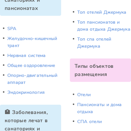
санаториях и
пансионатах
Топ отелей Джермука
Топ пансионатов и
SPA
дома отдыха Джермука
Желудочно-кишечный
Топ спа отелей
тракт
Джермука
Нервная система
Общее оздоровление
Типы объектов
размещения
Опорно-двигательный
аппарат
Эндокринология
Отели
Пансионаты и дома
отдыха
🏥 Заболевания,
которые лечат в
СПА отели
санаториях и