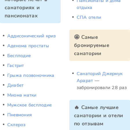
Пансионаты и дома
санаториях и
отдыха
пансионатах
СПА отели
Аддисонический криз
🤩 Самые
бронируемые
Аденома простаты
санатории
Бесплодие
Гастрит
Санаторий Джермук
Грыжа позвоночника
Арарат
—
Диабет
забронировали 28 раз
Миома матки
Мужское бесплодие
🔥 Самые лучшие
Пневмония
санатории и отели
по отзывам
Склероз