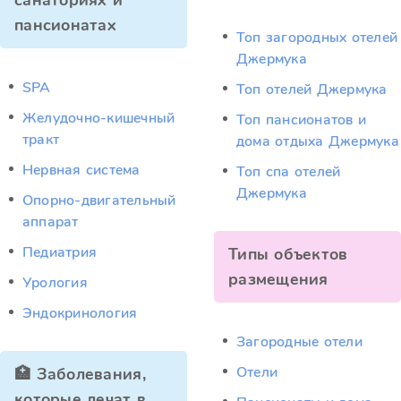
санаториях и
пансионатах
Топ загородных отелей
Джермука
SPA
Топ отелей Джермука
Желудочно-кишечный
Топ пансионатов и
тракт
дома отдыха Джермука
Нервная система
Топ спа отелей
Джермука
Опорно-двигательный
аппарат
Педиатрия
Типы объектов
размещения
Урология
Эндокринология
Загородные отели
Отели
🏥 Заболевания,
которые лечат в