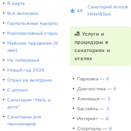
8 марта
Санаторий Jermuk
4.8
Всё включено
Hotel&Spa
Горнолыжные курорты
Корпоративный отдых
🎳 Услуги и
процедуры в
Майские праздники (9
санаториях и
мая)
отелях
На побережье
Новый год 2026
Парковка —
6
Отдых на выходные
Диагностика —
6
С детьми
Анимация —
3
Санатории "Мать и
дитя"
Бассейны —
3
Санатории для
Интернет —
6
пенсионеров
Спортзалы —
6