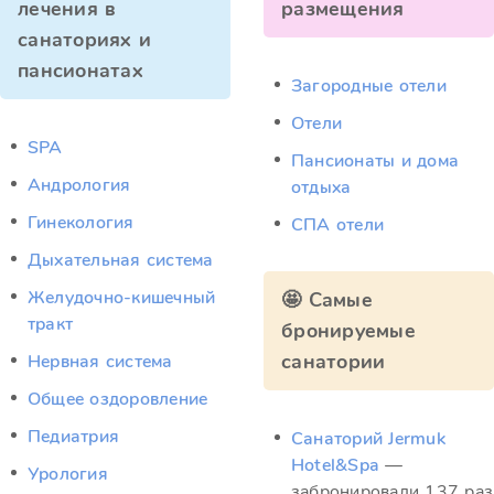
лечения в
размещения
санаториях и
пансионатах
Загородные отели
Отели
SPA
Пансионаты и дома
Андрология
отдыха
Гинекология
СПА отели
Дыхательная система
Желудочно-кишечный
🤩 Самые
тракт
бронируемые
санатории
Нервная система
Общее оздоровление
Педиатрия
Санаторий Jermuk
Hotel&Spa
—
Урология
забронировали 137 раз