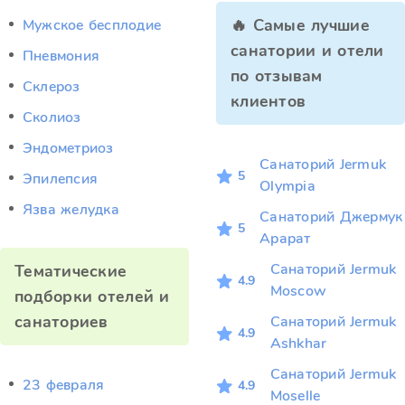
🔥 Самые лучшие
Мужское бесплодие
санатории и отели
Пневмония
по отзывам
Склероз
клиентов
Сколиоз
Эндометриоз
Санаторий Jermuk
5
Эпилепсия
Olympia
Язва желудка
Санаторий Джермук
5
Арарат
Санаторий Jermuk
Тематические
4.9
Moscow
подборки отелей и
санаториев
Санаторий Jermuk
4.9
Ashkhar
Санаторий Jermuk
23 февраля
4.9
Moselle