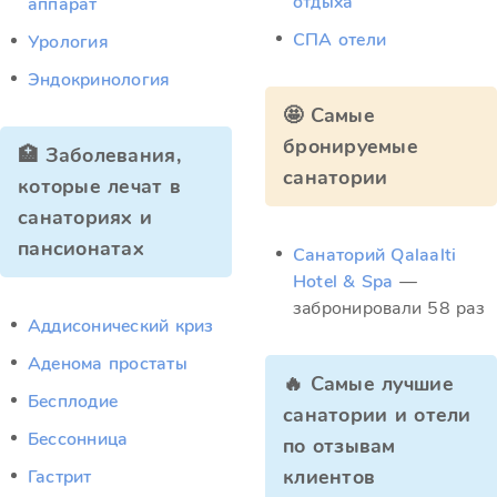
отдыха
аппарат
СПА отели
Урология
Эндокринология
🤩 Самые
бронируемые
🏥 Заболевания,
санатории
которые лечат в
санаториях и
пансионатах
Санаторий Qalaalti
Hotel & Spa
—
забронировали 58 раз
Аддисонический криз
Аденома простаты
🔥 Самые лучшие
Бесплодие
санатории и отели
Бессонница
по отзывам
клиентов
Гастрит