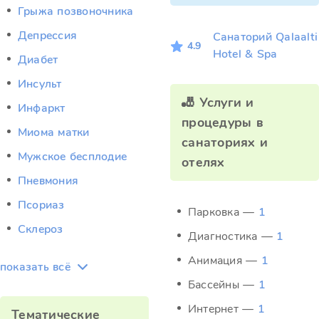
Грыжа позвоночника
Депрессия
Санаторий Qalaalti
4.9
Hotel & Spa
Диабет
Инсульт
🎳 Услуги и
Инфаркт
процедуры в
Миома матки
санаториях и
Мужское бесплодие
отелях
Пневмония
Псориаз
Парковка —
1
Склероз
Диагностика —
1
Анимация —
1
показать всё
Бассейны —
1
Интернет —
1
Тематические