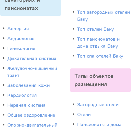
санаториях и
пансионатах
Топ загородных отелей
Баку
Аллергия
Топ отелей Баку
Андрология
Топ пансионатов и
дома отдыха Баку
Гинекология
Топ спа отелей Баку
Дыхательная система
Желудочно-кишечный
тракт
Типы объектов
размещения
Заболевания кожи
Кардиология
Загородные отели
Нервная система
Отели
Общее оздоровление
Пансионаты и дома
Опорно-двигательный