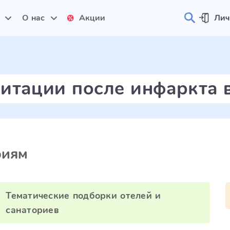
и
О нас
Акции
Лич
итации после инфаркта 
риям
Тематические подборки отелей и
санаториев