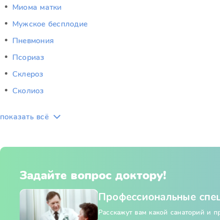
Миома матки
Мужское бесплодие
Пневмония
Псориаз
Склероз
Сколиоз
показать всё
Задайте вопрос доктору!
Профессиональные спе
Расскажут вам какой санаторий и 