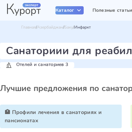
Каталог
Полезные стать
Главная
Азербайджан
Баку
Инфаркт
Санаториии для реабил
Отелей и санаториев 3
Лучшие предложения по санато
🏥 Профили лечения в санаториях и
пансионатах