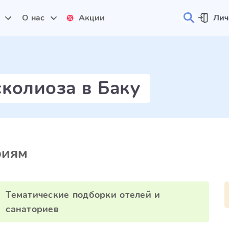
и
О нас
Акции
Лич
сколиоза в Баку
риям
Тематические подборки отелей и
санаториев