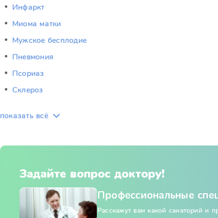
Инфаркт
Миома матки
Мужское бесплодие
Пневмония
Псориаз
Склероз
показать всё
Задайте вопрос доктору!
Профессиональные спе
Расскажут вам какой санаторий и 