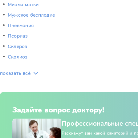
Миома матки
Мужское бесплодие
Пневмония
Псориаз
Склероз
Сколиоз
показать всё
Задайте вопрос доктору!
Профессиональные спе
Расскажут вам какой санаторий и 