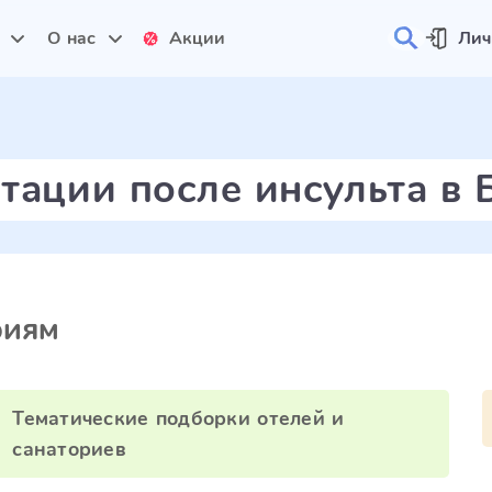
и
О нас
Акции
Лич
тации после инсульта в 
риям
Тематические подборки отелей и
санаториев