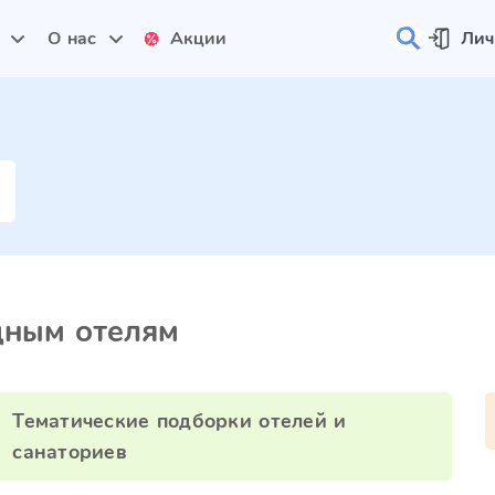
и
О нас
Акции
Лич
дным отелям
Тематические подборки отелей и
санаториев