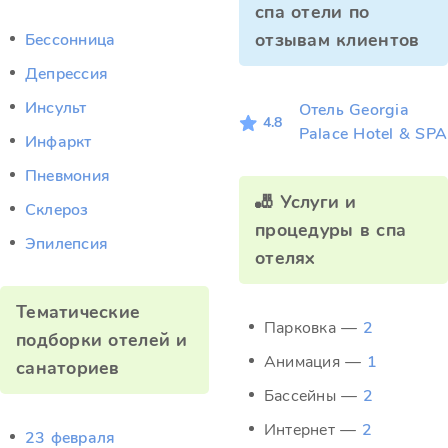
спа отели по
отзывам клиентов
Бессонница
Депрессия
Инсульт
Отель Georgia
4.8
Palace Hotel & SPA
Инфаркт
Пневмония
🎳 Услуги и
Склероз
процедуры в спа
Эпилепсия
отелях
Тематические
Парковка —
2
подборки отелей и
Анимация —
1
санаториев
Бассейны —
2
Интернет —
2
23 февраля