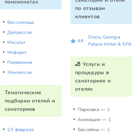
санатории и отели
пансионатах
по отзывам
клиентов
Бессонница
Депрессия
Отель Georgia
4.8
Инсульт
Palace Hotel & SPA
Инфаркт
Пневмония
🎳 Услуги и
процедуры в
Эпилепсия
санаториях и
отелях
Тематические
подборки отелей и
санаториев
Парковка —
1
Анимация —
1
23 февраля
Бассейны —
1