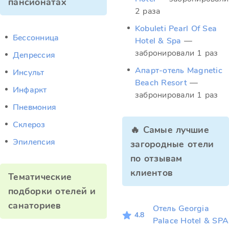
пансионатах
2 раза
Kobuleti Pearl Of Sea
Бессонница
Hotel & Spa
—
забронировали 1 раз
Депрессия
Апарт-отель Magnetic
Инсульт
Beach Resort
—
Инфаркт
забронировали 1 раз
Пневмония
Склероз
🔥 Самые лучшие
Эпилепсия
загородные отели
по отзывам
клиентов
Тематические
подборки отелей и
санаториев
Отель Georgia
4.8
Palace Hotel & SPA