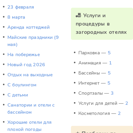
23 февраля
🎳 Услуги и
8 марта
процедуры в
Аренда коттеджей
загородных отелях
Майские праздники (9
мая)
Парковка —
5
На побережье
Анимация —
1
Новый год 2026
Бассейны —
5
Отдых на выходные
Интернет —
5
С боулингом
Спортзалы —
3
С детьми
Услуги для детей —
2
Санатории и отели с
бассейном
Косметология —
2
Хорошие отели для
плохой погоды