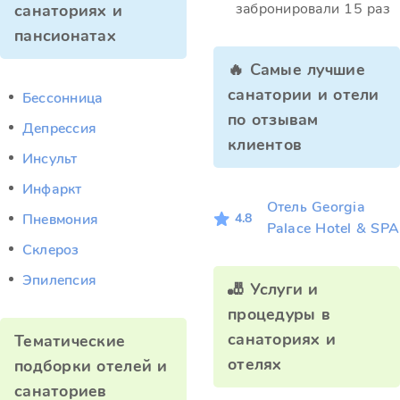
забронировали 15 раз
санаториях и
пансионатах
🔥 Самые лучшие
санатории и отели
Бессонница
по отзывам
Депрессия
клиентов
Инсульт
Инфаркт
Отель Georgia
4.8
Пневмония
Palace Hotel & SPA
Склероз
Эпилепсия
🎳 Услуги и
процедуры в
санаториях и
Тематические
отелях
подборки отелей и
санаториев