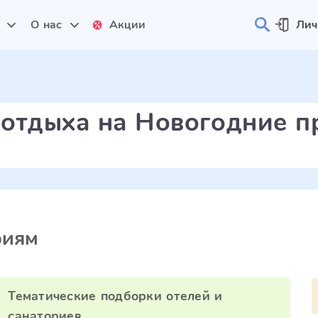
и
О нас
Акции
Лич
 отдыха на Новогодние п
риям
Тематические подборки отелей и
санаториев