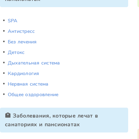
SPA
Антистресс
Без лечения
Детокс
Дыхательная система
Кардиология
Нервная система
Общее оздоровление
🏥 Заболевания, которые лечат в
санаториях и пансионатах