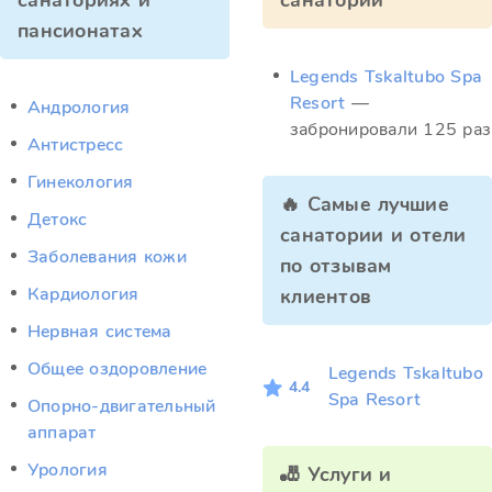
санаториях и
санатории
пансионатах
Legends Tskaltubo Spa
Resort
—
Андрология
забронировали 125 раз
Антистресс
Гинекология
🔥 Самые лучшие
Детокс
санатории и отели
Заболевания кожи
по отзывам
Кардиология
клиентов
Нервная система
Общее оздоровление
Legends Tskaltubo
4.4
Spa Resort
Опорно-двигательный
аппарат
Урология
🎳 Услуги и